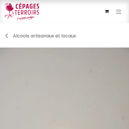
Se rendre au contenu
Alcools artisanaux et locaux