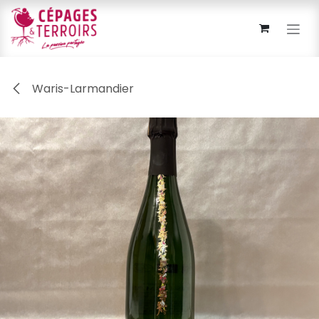
Se rendre au contenu
Waris-Larmandier