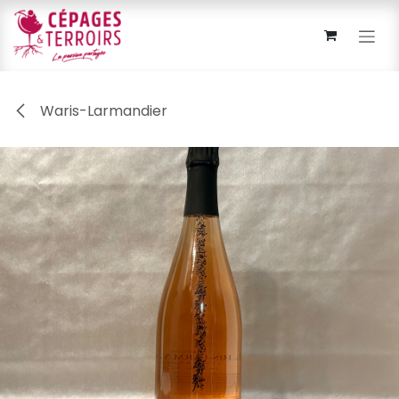
Se rendre au contenu
Waris-Larmandier