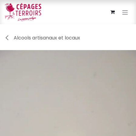
Se rendre au contenu
Alcools artisanaux et locaux