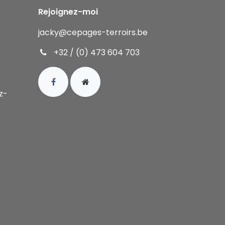
Rejoignez-moi
jacky
@cepages-terroirs.be
+32 / (0) 473 604 703
ez-