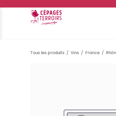
Se rendre au contenu
E-shop
Événements
Galerie
Ateliers d
Tous les produits
Vins
France
Rhô