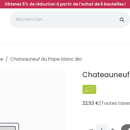
Obtenez 5% de réduction à partir de l'achat de 6 bouteilles !
'initiation à l'oenologie
Magasin
Votre avis
ne
Chateauneuf du Pape blanc Bio
Chateauneuf 
22,53
€
(Toutes taxe