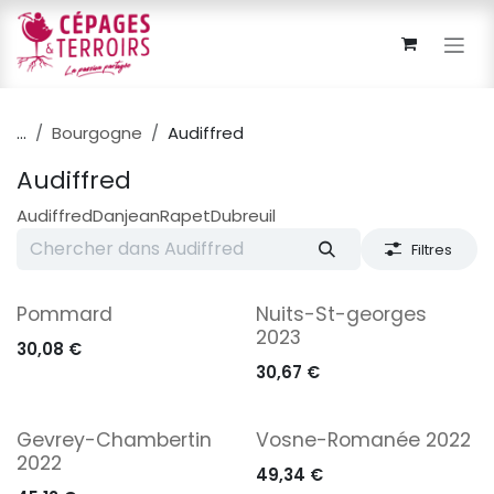
Se rendre au contenu
...
Bourgogne
Audiffred
Audiffred
Audiffred
Danjean
Rapet
Dubreuil
Filtres
Pommard
Nuits-St-georges
2023
30,08
€
30,67
€
Gevrey-Chambertin
Vosne-Romanée 2022
2022
49,34
€