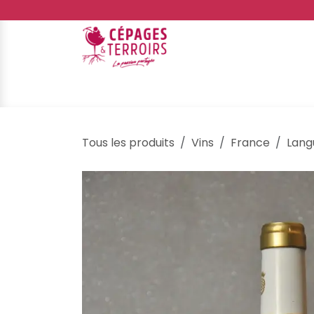
Se rendre au contenu
E-shop
Événements
Galerie
Ateliers d
Tous les produits
Vins
France
Lang