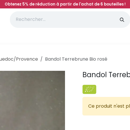
Obtenez 5% de réduction à partir de l'achat de 6 bouteilles !
'initiation à l'oenologie
Magasin
Votre avis
uedoc/Provence
Bandol Terrebrune Bio rosé
Bandol Terreb
Ce produit n'est pl