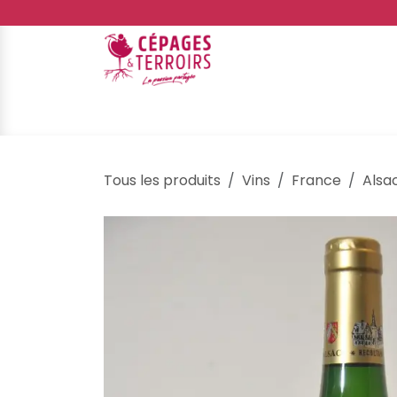
Se rendre au contenu
E-shop
Événements
Galerie
Ateliers d
Tous les produits
Vins
France
Alsa