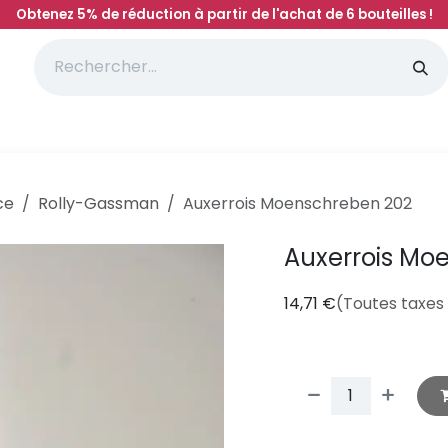
Obtenez 5% de réduction à partir de l'achat de 6 bouteilles !
'initiation à l'oenologie
Magasin
Votre avis
ce
Rolly-Gassman
Auxerrois Moenschreben 202
Auxerrois Mo
14,71
€
(Toutes taxes