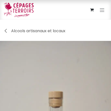
Overslaan naar inhoud
Alcools artisanaux et locaux