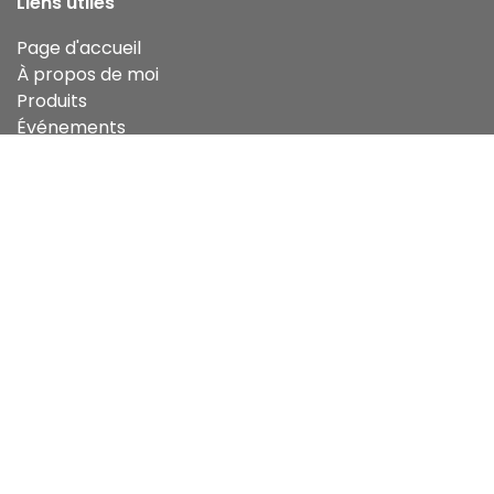
Liens utiles
Page d'accueil
À propos de moi
Produits
Événements
Ateliers d'initiation
CGV
Contactez-nous
Infos pratiques
Cépages et terroirs
Av. de Criel 26,
5370 Havelange