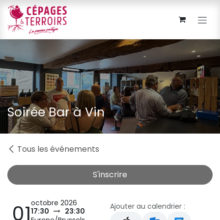
Se rendre au contenu
Soirée Bar à Vin
Tous les événements
S'inscrire
octobre 2026
01
Ajouter au calendrier :
17:30
23:30