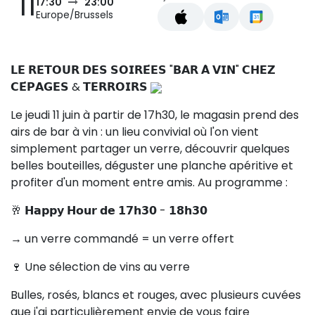
11
17:30
23:00
Europe/Brussels
𝗟𝗘 𝗥𝗘𝗧𝗢𝗨𝗥 𝗗𝗘𝗦 𝗦𝗢𝗜𝗥𝗘́𝗘𝗦 "𝗕𝗔𝗥 𝗔̀ 𝗩𝗜𝗡" 𝗖𝗛𝗘𝗭
𝗖𝗘́𝗣𝗔𝗚𝗘𝗦 & 𝗧𝗘𝗥𝗥𝗢𝗜𝗥𝗦
Le jeudi 11 juin à partir de 17h30, le magasin prend des
airs de bar à vin : un lieu convivial où l'on vient
simplement partager un verre, découvrir quelques
belles bouteilles, déguster une planche apéritive et
profiter d'un moment entre amis. Au programme :
🥂 𝗛𝗮𝗽𝗽𝘆 𝗛𝗼𝘂𝗿 𝗱𝗲 𝟭𝟳𝗵𝟯𝟬 - 𝟭𝟴𝗵𝟯𝟬
→ un verre commandé = un verre offert
🍷 Une sélection de vins au verre
Bulles, rosés, blancs et rouges, avec plusieurs cuvées
que j'ai particulièrement envie de vous faire