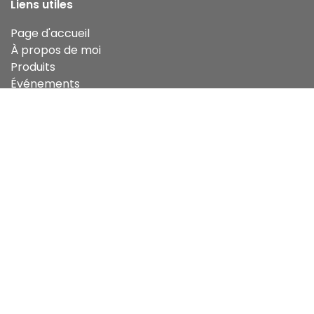
Liens utiles
Page d'accueil
À propos de moi
Produits
Événements
Ateliers d'initiation
CGV
Contactez-nous
Infos pratiques
Cépages et terroirs
Av. de Criel 26,
5370 Havelange