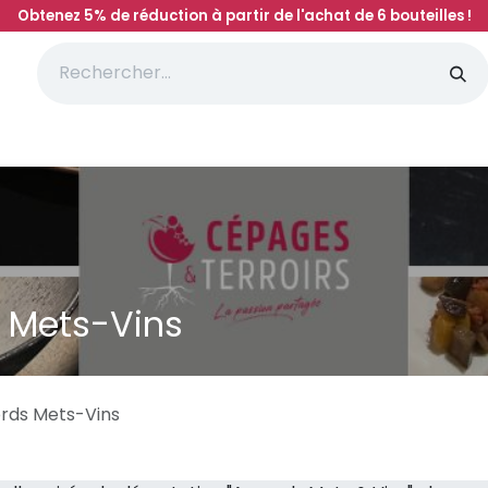
Obtenez 5% de réduction à partir de l'achat de 6 bouteilles !
'initiation à l'oenologie
Magasin
Votre avis
 Mets-Vins
rds Mets-Vins