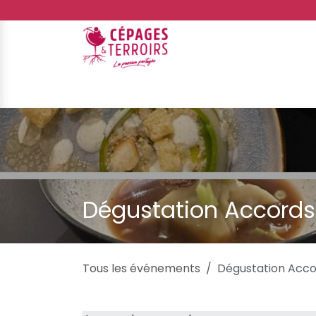
Se rendre au contenu
E-shop
Événements
Galerie
Ateliers d
Dégustation Accords
Tous les événements
Dégustation Acco